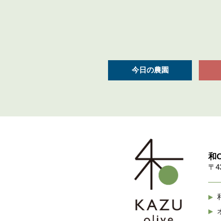
今日の農園
和O
〒4