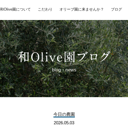
和Olive園について
こだわり
オリーブ園に来ませんか？
ブログ
blog・news
今日の農園
2026.05.03