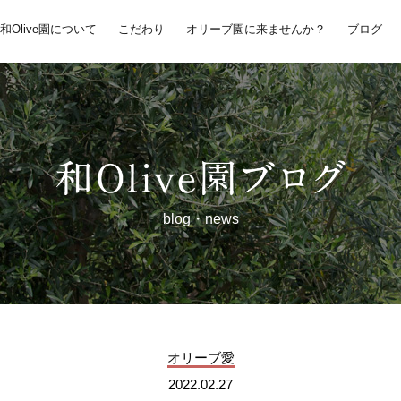
和Olive園について
こだわり
オリーブ園に来ませんか？
ブログ
blog・news
オリーブ愛
2022.02.27