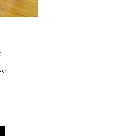
て
さい。