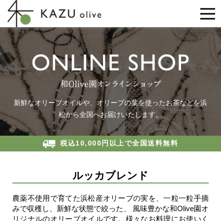
新鮮なオリーブオイルや、オリーブの葉を使ったお茶などを
浜
松から全国へお届けいたします。
税込10,000円以上で全国送料無料
ルッカブレンド
農薬不使用で育てた浜松産オリーブの実を、一粒一粒手摘
みで収穫し、新鮮な状態で絞った、
風味豊かな和Olive園オ
リジナルのオリーブオイルです。様々なお料理にお使いく