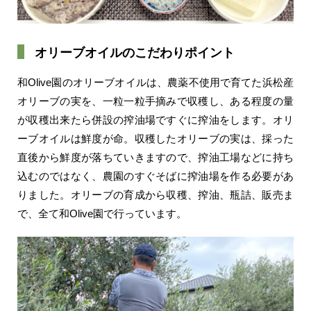
オリーブオイルのこだわりポイント
和Olive園のオリーブオイルは、農薬不使用で育てた浜松産
オリーブの実を、一粒一粒手摘みで収穫し、ある程度の量
が収穫出来たら併設の搾油場ですぐに搾油をします。オリ
ーブオイルは鮮度が命。収穫したオリーブの実は、採った
直後から鮮度が落ちていきますので、搾油工場などに持ち
込むのではなく、農園のすぐそばに搾油場を作る必要があ
りました。オリーブの育成から収穫、搾油、瓶詰、販売ま
で、全て和Olive園で行っています。